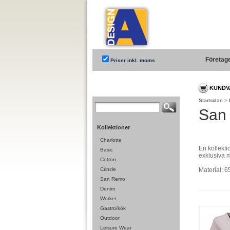
Företag
Priser inkl. moms
KUNDV
Startsidan
>
San
Kollektioner
Charlotte
En kollekti
Basic
exklusiva ma
Cotton
Crincle
Material: 
San Remo
Denim
Worker
Gastro/kök
Outdoor
Leisure Wear