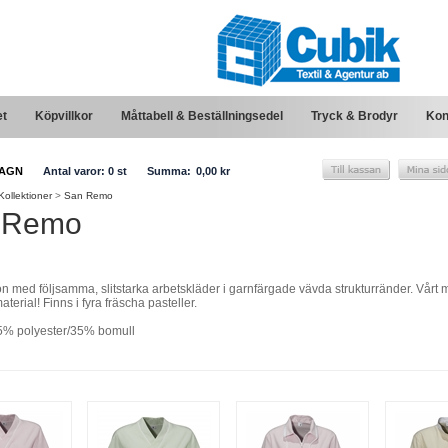
et
Köpvillkor
Måttabell & Beställningsedel
Tryck & Brodyr
Kon
AGN
Antal varor:
0
st
Summa:
0,00 kr
Kollektioner
>
San Remo
 Remo
on med följsamma, slitstarka arbetskläder i garnfärgade vävda strukturränder. Vårt 
terial! Finns i fyra fräscha pasteller.
65% polyester/35% bomull