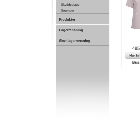
Skyddsplagg
Strumpor
Produkter
Lagerrensning
Skor lagerrensning
495
Bus