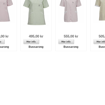
,00 kr
495,00 kr
555,00 kr
505
sarong
Bussarong
Bussarong
Bus