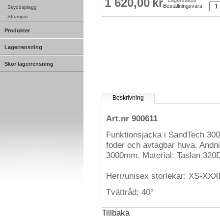
1 620,00
kr
Lagerstatus:
Beställningsvara
Skyddsplagg
Strumpor
Produkter
Lagerrensning
Skor lagerrensning
Beskrivning
Art.nr 900611
Funktionsjacka i SandTech 3000
foder och avtagbar huva. Andn
3000mm. Material: Taslan 320
Herr/unisex storlekar: XS-XXX
Tvättråd: 40°
Tillbaka