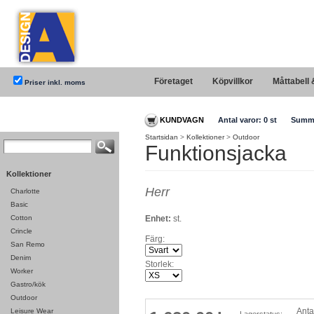
Företaget
Köpvillkor
Måttabell 
Priser inkl. moms
KUNDVAGN
Antal varor:
0
st
Summ
Startsidan
>
Kollektioner
>
Outdoor
Funktionsjacka
Kollektioner
Herr
Charlotte
Basic
Cotton
Enhet:
st.
Crincle
Färg:
San Remo
Denim
Storlek:
Worker
Gastro/kök
Outdoor
Anta
Leisure Wear