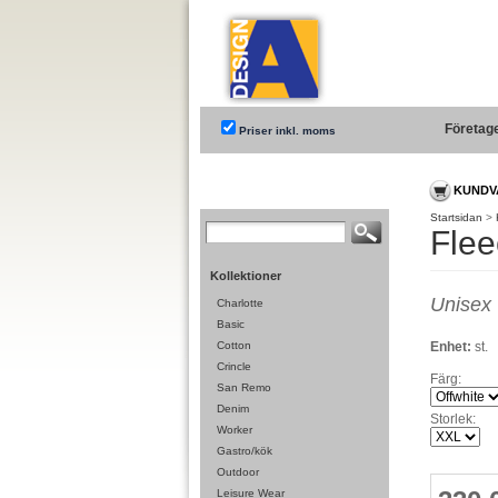
Företag
Priser inkl. moms
KUNDV
Startsidan
>
Flee
Kollektioner
Unisex
Charlotte
Basic
Cotton
Enhet:
st.
Crincle
Färg:
San Remo
Denim
Storlek:
Worker
Gastro/kök
Outdoor
Leisure Wear