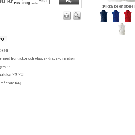
00
kr
Antal:
Beställningsvara
(Klicka för en större 
ing
00396
t med frontfickor och elastisk dragsko i midjan.
yester
torlekar XS-XXL
utgående färg.