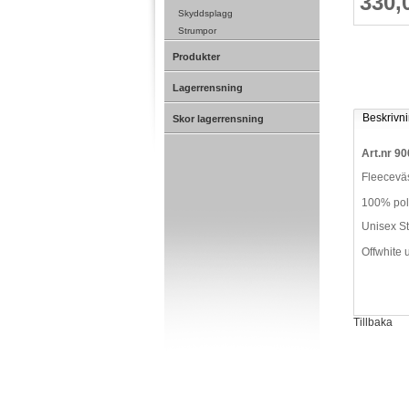
330,
Skyddsplagg
Strumpor
Produkter
Lagerrensning
Beskrivn
Skor lagerrensning
Art.nr 9
Fleeceväs
100% pol
Unisex S
Offwhite 
Tillbaka