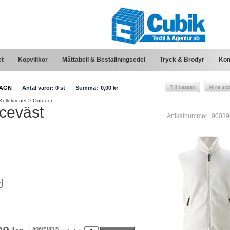
et
Köpvillkor
Måttabell & Beställningsedel
Tryck & Brodyr
Kon
AGN
Antal varor:
0
st
Summa:
0,00 kr
Kollektioner
>
Outdoor
ceväst
Artikelnummer:
90039
Lagerstatus: