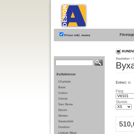
Företag
Priser inkl. moms
KUNDV
Startsidan
>
Byx
Kollektioner
Charlotte
Enhet:
st.
Basic
Färg:
Cotton
Crincle
Storlek:
San Remo
Denim
Worker
Gastro/kök
510,
Outdoor
Leisure Wear