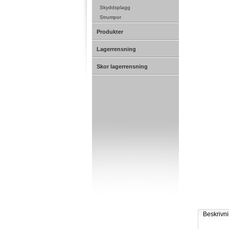
Skyddsplagg
Strumpor
Produkter
Lagerrensning
Skor lagerrensning
Beskrivn