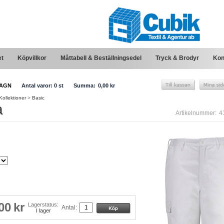
et
Köpvillkor
Måttabell & Beställningsedel
Tryck & Brodyr
Kon
AGN
Antal varor:
0
st
Summa:
0,00 kr
Kollektioner
>
Basic
a
Artikelnummer:
4
00
kr
Lagerstatus:
Antal:
I lager