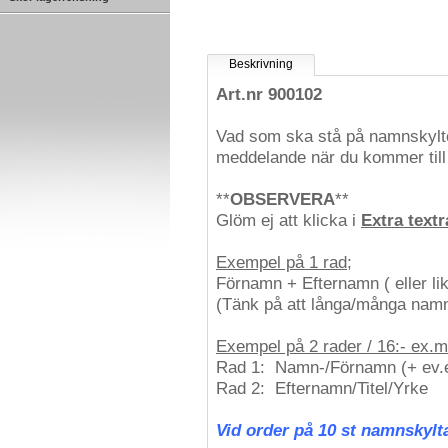
Beskrivning
Art.nr 900102
Vad som ska stå på namnskylten
meddelande när du kommer till
**
OBSERVERA
**
Glöm ej att klicka i
Extra textr
Exempel på 1 rad
;
Förnamn + Efternamn ( eller li
(Tänk på att långa/många namn 
Exempel på 2 rader / 16:- ex.m
Rad 1: Namn-/Förnamn (+ ev.
Rad 2: Efternamn/Titel/Yrke
Vid order på 10 st namnskylta