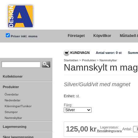
Företaget
Köpvillkor
Måttabell 
Priser inkl. moms
KUNDVAGN
Antal varor:
0
st
Summ
Startsidan
>
Produkter
>
Namnskyltar
Namnskylt m mag
Kollektioner
Silver/Guld/vit med magnet
Produkter
Överdelar
Enhet:
st.
Nederdelar
Färg:
Klänningar/Tunikor
Strumpor
Namnskyltar
Lagerrensning
125,00
kr
Lagerstatus:
Antal:
Beställningsvara
Skor lagerrensning